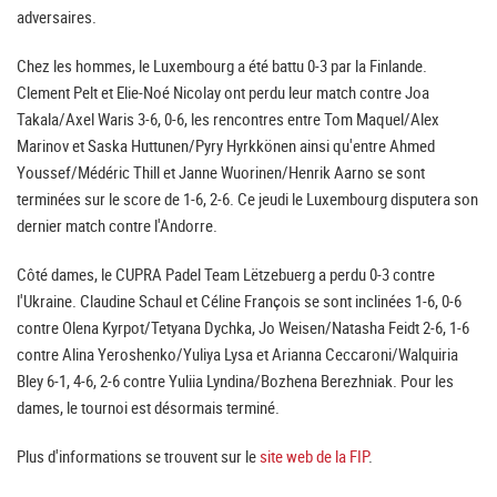
adversaires.
Chez les hommes, le Luxembourg a été battu 0-3 par la Finlande.
Clement Pelt et Elie-Noé Nicolay ont perdu leur match contre Joa
Takala/Axel Waris 3-6, 0-6, les rencontres entre Tom Maquel/Alex
Marinov et Saska Huttunen/Pyry Hyrkkönen ainsi qu'entre Ahmed
Youssef/Médéric Thill et Janne Wuorinen/Henrik Aarno se sont
terminées sur le score de 1-6, 2-6. Ce jeudi le Luxembourg disputera son
dernier match contre l'Andorre.
Côté dames, le CUPRA Padel Team Lëtzebuerg a perdu 0-3 contre
l'Ukraine. Claudine Schaul et Céline François se sont inclinées 1-6, 0-6
contre Olena Kyrpot/Tetyana Dychka, Jo Weisen/Natasha Feidt 2-6, 1-6
contre Alina Yeroshenko/Yuliya Lysa et Arianna Ceccaroni/Walquiria
Bley 6-1, 4-6, 2-6 contre Yuliia Lyndina/Bozhena Berezhniak. Pour les
dames, le tournoi est désormais terminé.
Plus d'informations se trouvent sur le
site web de la FIP
.