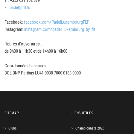
T : +352 621 162 879
E :
padel@flt.lu
Facebook:
facebook.com/PadelLuxembourgFLT
Instagram:
instagram.com/padel_luxembourg_by_flt
Heures d'ouvertures :
de 9h30 à 11h30 et de 14h00 à 16h00
Coordonnées bancaires :
BGL BNP Paribas LU41 0030 7000 0183 0000
SITEMAP
LIENS UTILES
Clubs
Championnats 2026