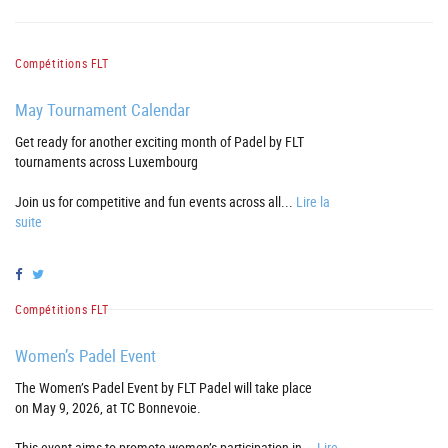
Compétitions FLT
May Tournament Calendar
Get ready for another exciting month of Padel by FLT
tournaments across Luxembourg
Join us for competitive and fun events across all...
Lire la
suite
Compétitions FLT
Women’s Padel Event
The Women’s Padel Event by FLT Padel will take place
on May 9, 2026, at TC Bonnevoie.
This event aims to promote women’s participation in...
Lire