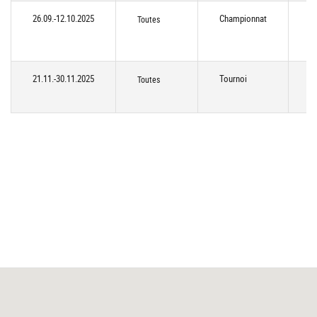
26.09.-12.10.2025
Championnat
T
Toutes
21.11.-30.11.2025
Tournoi
Toutes
C
(