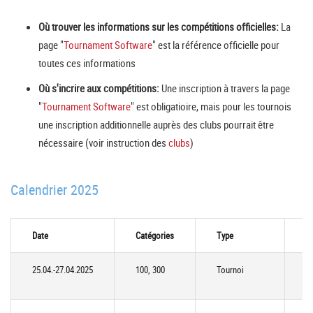
Où trouver les informations sur les compétitions officielles:
La
page "
Tournament Software
" est la référence officielle pour
toutes ces informations
Où s'incrire aux compétitions:
Une inscription à travers la page
"
Tournament Software
" est obligatioire, mais pour les tournois
une inscription additionnelle auprès des clubs pourrait être
nécessaire (voir instruction des
clubs
)
Calendrier 2025
Date
Catégories
Type
L
25.04.-27.04.2025
100, 300
Tournoi
C
(