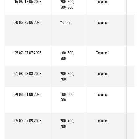
16.05.-18.05.2025
200, 400,
Tournoi
C
500, 700
(
20.06.-29.06.2025
Tournoi
Toutes
C
(
25.07.-27.07.2025
100, 300,
Tournoi
H
500
01.08.-03.08.2025
200, 400,
Tournoi
H
700
29.08.-31.08.2025
100, 300,
Tournoi
B
500
05.09.-07.09.2025
200, 400,
Tournoi
B
700