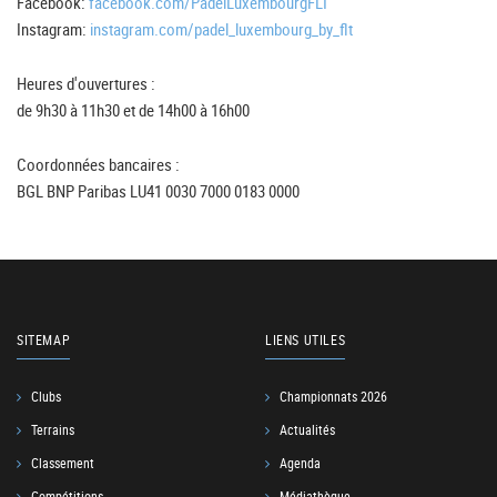
Facebook:
facebook.com/PadelLuxembourgFLT
Instagram:
instagram.com/padel_luxembourg_by_flt
Heures d'ouvertures :
de 9h30 à 11h30 et de 14h00 à 16h00
Coordonnées bancaires :
BGL BNP Paribas LU41 0030 7000 0183 0000
SITEMAP
LIENS UTILES
Clubs
Championnats 2026
Terrains
Actualités
Classement
Agenda
Compétitions
Médiathèque